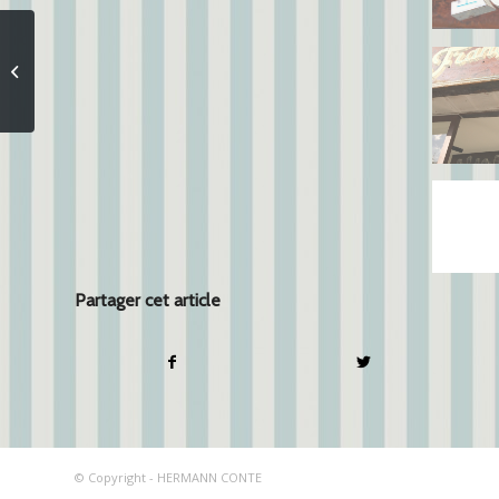
Les Halles Solanid-
Halles Plaza
Partager cet article
© Copyright - HERMANN CONTE