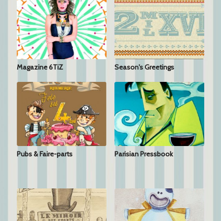
Magazine 6TiZ
Season's Greetings
Pubs & Faire-parts
Parisian Pressbook